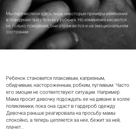
Мы перечислили здесь лишь некоторые примеры изменения
в поведении при страхах у ребенка. Но изменения касаются
не только поведения, они отражаются и на эмоциональном
состоянии.
Ребенок становится плаксивым, капризным,
обидчивым, настороженным, робким, пугливым. Часто
его эмоции не соответствуют ситуации. Например:
Мама просит девочку подождать ее на диване в холле
поликлиники, пока она сдаст в гардероб одежду.
Девочка раньше реагировала на просьбу мамы
спокойно, а теперь цепляется за нее, бежит за ней,
плачет…